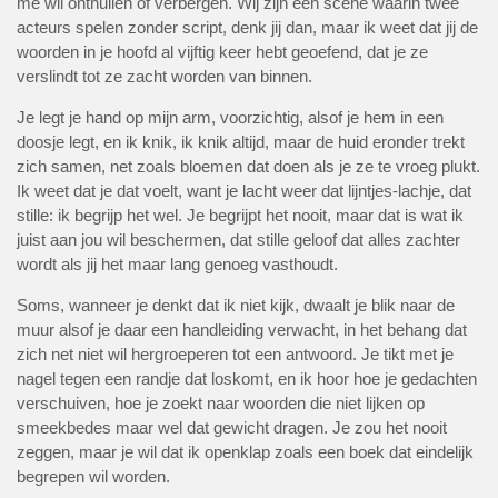
me wil onthullen of verbergen. Wij zijn een scène waarin twee
acteurs spelen zonder script, denk jij dan, maar ik weet dat jij de
woorden in je hoofd al vijftig keer hebt geoefend, dat je ze
verslindt tot ze zacht worden van binnen.
Je legt je hand op mijn arm, voorzichtig, alsof je hem in een
doosje legt, en ik knik, ik knik altijd, maar de huid eronder trekt
zich samen, net zoals bloemen dat doen als je ze te vroeg plukt.
Ik weet dat je dat voelt, want je lacht weer dat lijntjes-lachje, dat
stille: ik begrijp het wel. Je begrijpt het nooit, maar dat is wat ik
juist aan jou wil beschermen, dat stille geloof dat alles zachter
wordt als jij het maar lang genoeg vasthoudt.
Soms, wanneer je denkt dat ik niet kijk, dwaalt je blik naar de
muur alsof je daar een handleiding verwacht, in het behang dat
zich net niet wil hergroeperen tot een antwoord. Je tikt met je
nagel tegen een randje dat loskomt, en ik hoor hoe je gedachten
verschuiven, hoe je zoekt naar woorden die niet lijken op
smeekbedes maar wel dat gewicht dragen. Je zou het nooit
zeggen, maar je wil dat ik openklap zoals een boek dat eindelijk
begrepen wil worden.