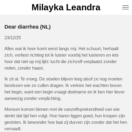
Milayka Leandra
Ga
direct
naar
de
Dear diarrhea (NL)
hoofdinhoud
23/12/25
Alles wat ik hoor komt eerst langs mij.
Het schuurt, herhaalt
zich, verliest richting tot ik luister voorbij het luisteren en iets
hoor dat niet op mij lijkt: lucht die zichzelf verplaatst zonder
reden, zonder haast.
Ik zit al. Te vroeg.
De stoelen blijven leeg alsof ze nog moeten
beslissen wie ze zullen dragen. Ik verkies het wachten boven
het begin, want een begin vraagt deelname en ik ben hier liever
aanwezig zonder verplichting.
Mensen komen binnen met de vanzelfsprekendheid
van wie
denkt dat tijd hen volgt. Hun haren liggen goed, hun knopen zijn
gesloten. Ik bewonder hoe laat zij durven zijn zonder dat het hen
verraadt.