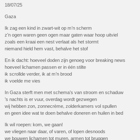
18/07/25
Gaza
Ik zag een kind in zwart-wit op m’n scherm
z’n ogen waren geen ogen maar gaten waar hoop uitviel
zoals een kraai een nest verlaat als het stormt
niemand hield hem vast, behalve het stof
En ik dacht: hoeveel doden zijn genoeg voor breaking news
hoeveel lichamen passen er in één stilte
ik scrollde verder, ik at m’n brood
ik voelde me vies
In Gaza sterft men met schema’s van stroom en schaduw
’s nachts is er vuur, overdag wordt gezwegen
wij hebben zon, zonnecrème, zolderkamers vol spullen
en geen idee wat te doen behalve doneren en huilen in bed
Ik wil roepen: kom, we gaan!
we vliegen naar daar, of varen, of lopen desnoods
we bouwen lichamen tot muren, armen tot bruggen