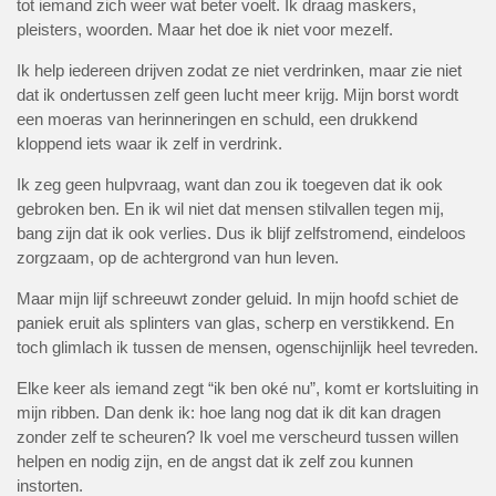
tot iemand zich weer wat beter voelt. Ik draag maskers,
pleisters, woorden. Maar het doe ik niet voor mezelf.
Ik help iedereen drijven zodat ze niet verdrinken, maar zie niet
dat ik ondertussen zelf geen lucht meer krijg. Mijn borst wordt
een moeras van herinneringen en schuld, een drukkend
kloppend iets waar ik zelf in verdrink.
Ik zeg geen hulpvraag, want dan zou ik toegeven dat ik ook
gebroken ben. En ik wil niet dat mensen stilvallen tegen mij,
bang zijn dat ik ook verlies. Dus ik blijf zelfstromend, eindeloos
zorgzaam, op de achtergrond van hun leven.
Maar mijn lijf schreeuwt zonder geluid. In mijn hoofd schiet de
paniek eruit als splinters van glas, scherp en verstikkend. En
toch glimlach ik tussen de mensen, ogenschijnlijk heel tevreden.
Elke keer als iemand zegt “ik ben oké nu”, komt er kortsluiting in
mijn ribben. Dan denk ik: hoe lang nog dat ik dit kan dragen
zonder zelf te scheuren? Ik voel me verscheurd tussen willen
helpen en nodig zijn, en de angst dat ik zelf zou kunnen
instorten.