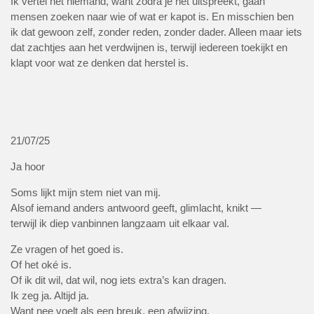
Ik vertel het niemand, want zodra je het uitspreekt, gaan
mensen zoeken naar wie of wat er kapot is. En misschien ben
ik dat gewoon zelf, zonder reden, zonder dader. Alleen maar iets
dat zachtjes aan het verdwijnen is, terwijl iedereen toekijkt en
klapt voor wat ze denken dat herstel is.
21/07/25
Ja hoor
Soms lijkt mijn stem niet van mij.
Alsof iemand anders antwoord geeft, glimlacht, knikt —
terwijl ik diep vanbinnen langzaam uit elkaar val.
Ze vragen of het goed is.
Of het oké is.
Of ik dit wil, dat wil, nog iets extra’s kan dragen.
Ik zeg ja. Altijd ja.
Want nee voelt als een breuk, een afwijzing.