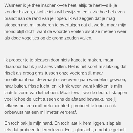
Wanneer ik je thee inschenk—te heet, altijd te heet—slik je
zonder blazen, alsof je iets wil bewijzen, en ik zie hoe het even
brandt aan de rand van je lippen. Ik wil zeggen dat je mag
stoppen met mij proberen te overtuigen dat dit werkt, maar mijn
mond blijft dicht, want de woorden voelen alsof ze meteen weer
als dode vogeltjes op de grond zouden vallen.
Ik probeer je te pleasen door niets kapot te maken, maar
daardoor laat ik juist alles vallen. Het is het soort mislukking dat
ritselt als droog gras tussen onze voeten: stil, maar
onontkoombaar. Je vraagt of we even gaan wandelen, gewoon,
naar buiten, frisse lucht, en ik knik weer, want knikken is mijn
laatste vorm van liefhebben. Maar terwijl we de deur uit stappen
voel ik hoe de lucht tussen ons de afstand bewaakt, hoe jij
telkens net een millimeter dichterbij probeert te lopen en ik
onbewust net een millimeter verderaf.
En toch pak je mijn hand. En toch laat ik hem liggen, slap als
iets dat probeert te leren leven. En jij glimlacht, omdat je gelooft