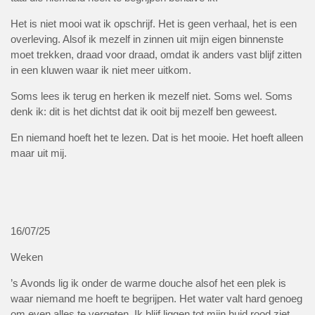
Het is niet mooi wat ik opschrijf. Het is geen verhaal, het is een
overleving. Alsof ik mezelf in zinnen uit mijn eigen binnenste
moet trekken, draad voor draad, omdat ik anders vast blijf zitten
in een kluwen waar ik niet meer uitkom.
Soms lees ik terug en herken ik mezelf niet. Soms wel. Soms
denk ik: dit is het dichtst dat ik ooit bij mezelf ben geweest.
En niemand hoeft het te lezen. Dat is het mooie. Het hoeft alleen
maar uit mij.
16/07/25
Weken
’s Avonds lig ik onder de warme douche alsof het een plek is
waar niemand me hoeft te begrijpen. Het water valt hard genoeg
om even alles te vergeten. Ik blijf liggen tot mijn huid rood ziet,