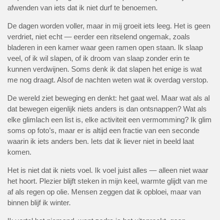
afwenden van iets dat ik niet durf te benoemen.
De dagen worden voller, maar in mij groeit iets leeg. Het is geen
verdriet, niet echt — eerder een ritselend ongemak, zoals
bladeren in een kamer waar geen ramen open staan. Ik slaap
veel, of ik wil slapen, of ik droom van slaap zonder erin te
kunnen verdwijnen. Soms denk ik dat slapen het enige is wat
me nog draagt. Alsof de nachten weten wat ik overdag verstop.
De wereld ziet beweging en denkt: het gaat wel. Maar wat als al
dat bewegen eigenlijk niets anders is dan ontsnappen? Wat als
elke glimlach een list is, elke activiteit een vermomming? Ik glim
soms op foto’s, maar er is altijd een fractie van een seconde
waarin ik iets anders ben. Iets dat ik liever niet in beeld laat
komen.
Het is niet dat ik niets voel. Ik voel juist alles — alleen niet waar
het hoort. Plezier blijft steken in mijn keel, warmte glijdt van me
af als regen op olie. Mensen zeggen dat ik opbloei, maar van
binnen blijf ik winter.