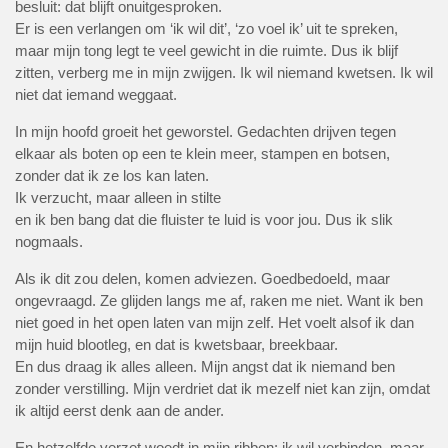
besluit: dat blijft onuitgesproken.
Er is een verlangen om ‘ik wil dit’, ‘zo voel ik’ uit te spreken,
maar mijn tong legt te veel gewicht in die ruimte. Dus ik blijf
zitten, verberg me in mijn zwijgen. Ik wil niemand kwetsen. Ik wil
niet dat iemand weggaat.
In mijn hoofd groeit het geworstel. Gedachten drijven tegen
elkaar als boten op een te klein meer, stampen en botsen,
zonder dat ik ze los kan laten.
Ik verzucht, maar alleen in stilte
en ik ben bang dat die fluister te luid is voor jou. Dus ik slik
nogmaals.
Als ik dit zou delen, komen adviezen. Goedbedoeld, maar
ongevraagd. Ze glijden langs me af, raken me niet. Want ik ben
niet goed in het open laten van mijn zelf. Het voelt alsof ik dan
mijn huid blootleg, en dat is kwetsbaar, breekbaar.
En dus draag ik alles alleen. Mijn angst dat ik niemand ben
zonder verstilling. Mijn verdriet dat ik mezelf niet kan zijn, omdat
ik altijd eerst denk aan de ander.
En hetzelfde verzet woedt in mijn ribben: ik wil verbinden, maar